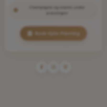
Champagne og snacks under
prøvningen
Book Kjole Prøvning