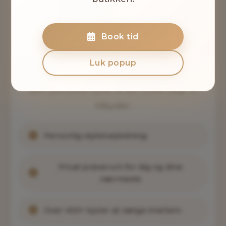
Skab uforglemmelige minder med os
Book tid
Kom til en personlig prøvning i vores
Luk popup
butik, hvor vi hjælper dig med at finde
den perfekte kjole til din store dag. Vi
tilbyder:
Personlig stylistvejledning
Privat prøverum for dig og dine
nærmeste
Over 400+ kjoler at vælge imellem